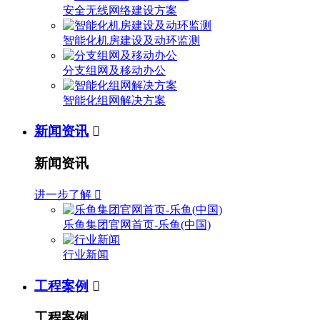
安全无线网络建设方案
智能化机房建设及动环监测
分支组网及移动办公
智能化组网解决方案
新闻资讯

新闻资讯
进一步了解

乐鱼集团官网首页-乐鱼(中国)
行业新闻
工程案例

工程案例