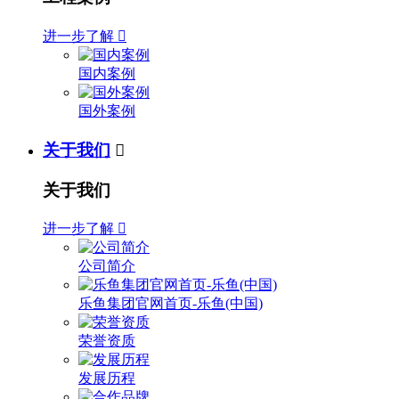
进一步了解

国内案例
国外案例
关于我们

关于我们
进一步了解

公司简介
乐鱼集团官网首页-乐鱼(中国)
荣誉资质
发展历程