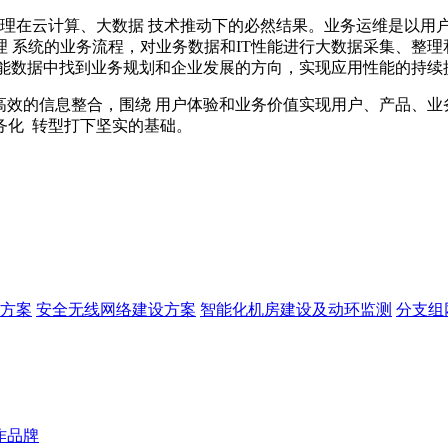
管理在云计算、大数据 技术推动下的必然结果。业务运维是以用
 系统的业务流程，对业务数据和IT性能进行大数据采集、整理
性能数据中找到业务规划和企业发展的方向，实现应用性能的持续
高效的信息整合，围绕 用户体验和业务价值实现用户、产品、业
务化 转型打下坚实的基础。
方案
安全无线网络建设方案
智能化机房建设及动环监测
分支组
作品牌