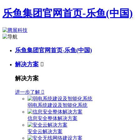
乐鱼集团官网首页-乐鱼(中国)
乐鱼集团官网首页-乐鱼(中国)
解决方案

解决方案
进一步了解

弱电系统建设及智能化系统
信息安全整体解决方案
安全云解决方案