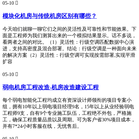
05-10

模块化机房与传统机房区别有哪些？
今天咱们就聊一聊它们之间的灵活性及可靠性和节能效果。下
面是工程师为我们测算出来的一个模拟结果显示。话不多说，
看两者之间的对比。（1）灵活性：行级空调匹配数据中心演
进，支持高密度及混合部署。结论：行级空调是一种面向未来
的解决方案（2）灵活性：行级空调可实现按需部署,实现平滑
扩容
05-10

弱电机房工程改造-机房改造建设工程
每个弱电智能化工程均成立有资深设计师领衔的项目专案小
组，拥有10年以上弱电项目经理9名，15年以上从业经验弱电
工程师9支，自有9个专业施工队伍，工程绝不外包，严格施
工，确保工程质量品质以及周期。可为客户省30%项目成本，
并有7*24小时客服在线，无忧售后。
05-10
