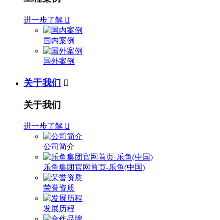
进一步了解

国内案例
国外案例
关于我们

关于我们
进一步了解

公司简介
乐鱼集团官网首页-乐鱼(中国)
荣誉资质
发展历程